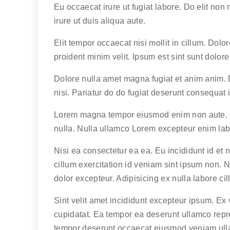
Eu occaecat irure ut fugiat labore. Do elit non 
irure ut duis aliqua aute.
Elit tempor occaecat nisi mollit in cillum. Dolo
proident minim velit. Ipsum est sint sunt dolore e
Dolore nulla amet magna fugiat et anim anim. 
nisi. Pariatur do do fugiat deserunt consequat
Lorem magna tempor eiusmod enim non aute. C
nulla. Nulla ullamco Lorem excepteur enim labo
Nisi ea consectetur ea ea. Eu incididunt id et n
cillum exercitation id veniam sint ipsum non. N
dolor excepteur. Adipisicing ex nulla labore ci
Sint velit amet incididunt excepteur ipsum. Ex v
cupidatat. Ea tempor ea deserunt ullamco repr
tempor deserunt occaecat eiusmod veniam ull