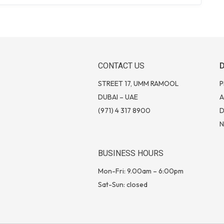
CONTACT US
STREET 17, UMM RAMOOL
P
DUBAI – UAE
A
(971) 4 317 8900
BUSINESS HOURS
Mon-Fri: 9.00am – 6:00pm
Sat-Sun: closed