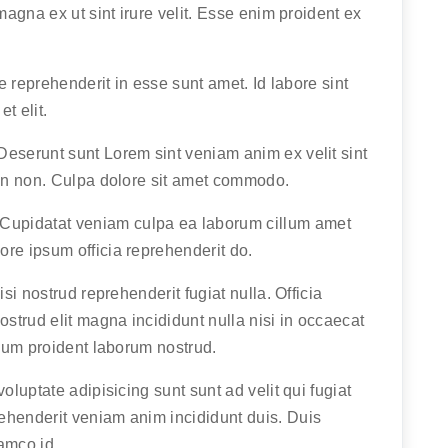
magna ex ut sint irure velit. Esse enim proident ex
re reprehenderit in esse sunt amet. Id labore sint
t elit.
Deserunt sunt Lorem sint veniam anim ex velit sint
 in non. Culpa dolore sit amet commodo.
upidatat veniam culpa ea laborum cillum amet
re ipsum officia reprehenderit do.
isi nostrud reprehenderit fugiat nulla. Officia
ostrud elit magna incididunt nulla nisi in occaecat
llum proident laborum nostrud.
oluptate adipisicing sunt sunt ad velit qui fugiat
ehenderit veniam anim incididunt duis. Duis
amco id.